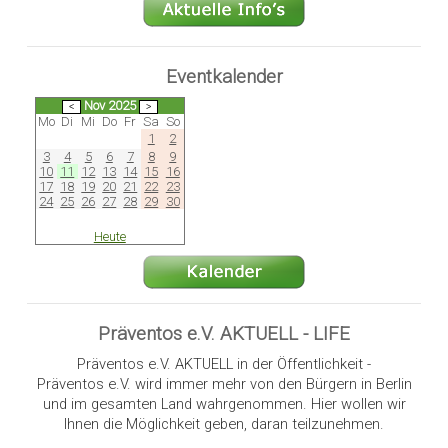
Eventkalender
Nov 2025
Mo
Di
Mi
Do
Fr
Sa
So
1
2
3
4
5
6
7
8
9
10
11
12
13
14
15
16
17
18
19
20
21
22
23
24
25
26
27
28
29
30
Heute
Präventos e.V. AKTUELL - LIFE
Präventos e.V. AKTUELL in der Öffentlichkeit -
Präventos e.V. wird immer mehr von den Bürgern in Berlin
und im gesamten Land wahrgenommen. Hier wollen wir
Ihnen die Möglichkeit geben, daran teilzunehmen.