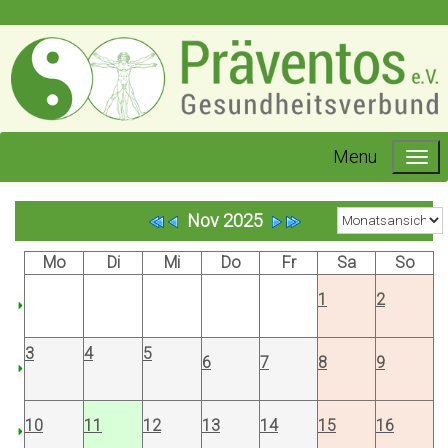
Menu
Nov 2025
Mo
Di
Mi
Do
Fr
Sa
So
1
2
3
4
5
6
7
8
9
10
11
12
13
14
15
16