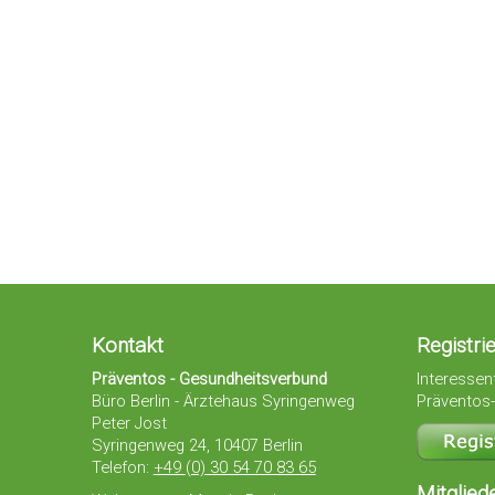
Kontakt
Registri
Präventos - Gesundheitsverbund
Interessent
Büro Berlin - Ärztehaus Syringenweg
Präventos-
Peter Jost
Syringenweg 24, 10407 Berlin
Telefon:
+49 (0) 30 54 70 83 65
Mitglied