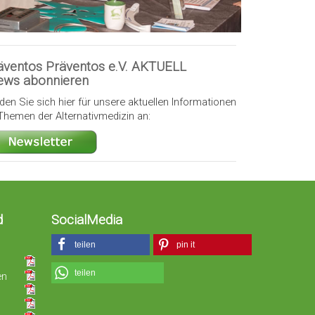
äventos Präventos e.V. AKTUELL
ews abonnieren
den Sie sich hier für unsere aktuellen Informationen
Themen der Alternativmedizin an:
d
SocialMedia
teilen
pin it
teilen
en