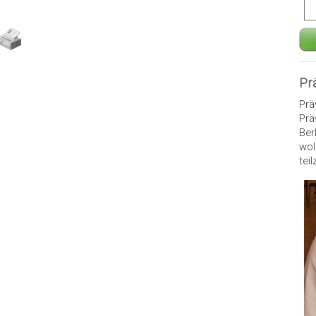
Pr
Prä
Prä
Ber
wol
tei