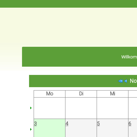
Willko
No
Mo
Di
Mi
3
4
5
6