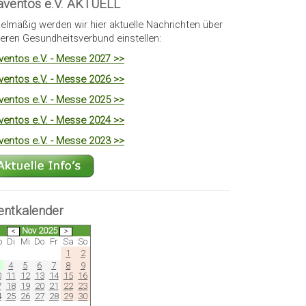
äventos e.V. AKTUELL
elmäßig werden wir hier aktuelle Nachrichten über
eren Gesundheitsverbund einstellen:
ventos e.V. - Messe 2027 >>
ventos e.V. - Messe 2026 >>
ventos e.V. - Messe 2025 >>
ventos e.V. - Messe 2024 >>
ventos e.V. - Messe 2023 >>
entkalender
Nov 2025
o
Di
Mi
Do
Fr
Sa
So
1
2
4
5
6
7
8
9
0
11
12
13
14
15
16
7
18
19
20
21
22
23
4
25
26
27
28
29
30