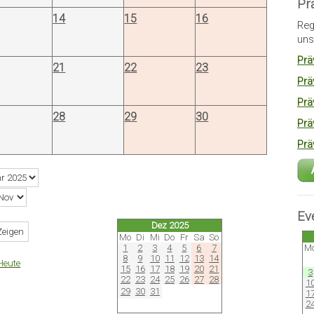
Pr
14
15
16
Reg
uns
Prä
21
22
23
Prä
Prä
28
29
30
Prä
Prä
Ev
Dez 2025
Mo
Di
Mi
Do
Fr
Sa
So
1
2
3
4
5
6
7
M
8
9
10
11
12
13
14
Heute
15
16
17
18
19
20
21
3
22
23
24
25
26
27
28
1
29
30
31
1
2