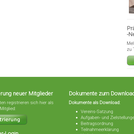
Pr
-N
Mel
zu 
erung neuer Mitglieder
Dokumente zum Downloa
en registrieren sich hier als
Dokumente als Download:
Mitglied:
Vereins-Satzung
Aufgaben- und Zielstellung
Beitragsordnung
Teilnahmeerklärung
er-Login