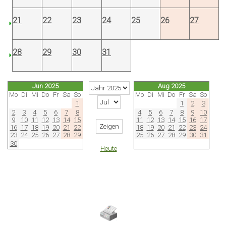
21
22
23
24
25
26
27
28
29
30
31
Jun 2025
Aug 2025
Mo
Di
Mi
Do
Fr
Sa
So
Mo
Di
Mi
Do
Fr
Sa
So
1
1
2
3
2
3
4
5
6
7
8
4
5
6
7
8
9
10
9
10
11
12
13
14
15
11
12
13
14
15
16
17
16
17
18
19
20
21
22
18
19
20
21
22
23
24
23
24
25
26
27
28
29
25
26
27
28
29
30
31
30
Heute