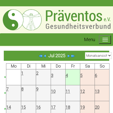
Menu
Jul 2025
Mo
Di
Mi
Do
Fr
Sa
So
1
2
3
4
5
6
7
8
9
10
11
12
13
14
15
16
17
18
19
20