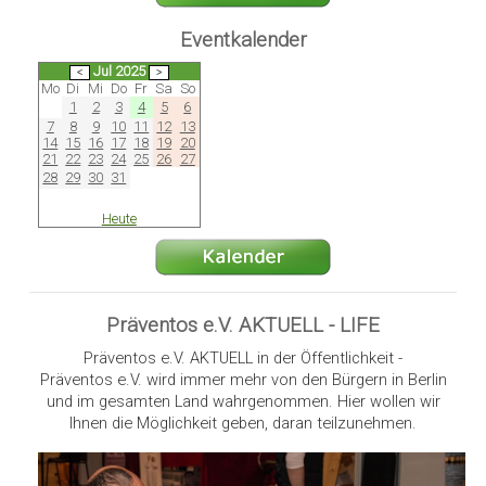
Eventkalender
Jul 2025
Mo
Di
Mi
Do
Fr
Sa
So
1
2
3
4
5
6
7
8
9
10
11
12
13
14
15
16
17
18
19
20
21
22
23
24
25
26
27
28
29
30
31
Heute
Präventos e.V. AKTUELL - LIFE
Präventos e.V. AKTUELL in der Öffentlichkeit -
Präventos e.V. wird immer mehr von den Bürgern in Berlin
und im gesamten Land wahrgenommen. Hier wollen wir
Ihnen die Möglichkeit geben, daran teilzunehmen.