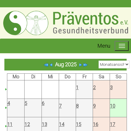
Menu
Aug 2025
Mo
Di
Mi
Do
Fr
Sa
So
1
2
3
4
5
6
7
8
9
10
11
12
13
14
15
16
17