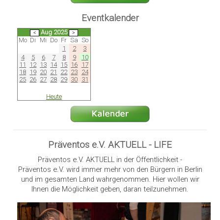
Eventkalender
Aug 2025
Mo
Di
Mi
Do
Fr
Sa
So
1
2
3
4
5
6
7
8
9
10
11
12
13
14
15
16
17
18
19
20
21
22
23
24
25
26
27
28
29
30
31
Heute
Präventos e.V. AKTUELL - LIFE
Präventos e.V. AKTUELL in der Öffentlichkeit -
Präventos e.V. wird immer mehr von den Bürgern in Berlin
und im gesamten Land wahrgenommen. Hier wollen wir
Ihnen die Möglichkeit geben, daran teilzunehmen.