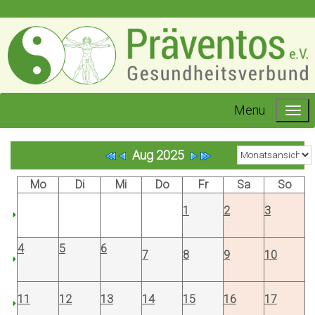
Menu
Aug 2025
Mo
Di
Mi
Do
Fr
Sa
So
1
2
3
4
5
6
7
8
9
10
11
12
13
14
15
16
17