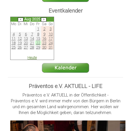
Eventkalender
Aug 2025
Mo
Di
Mi
Do
Fr
Sa
So
1
2
3
4
5
6
7
8
9
10
11
12
13
14
15
16
17
18
19
20
21
22
23
24
25
26
27
28
29
30
31
Heute
Präventos e.V. AKTUELL - LIFE
Präventos e.V. AKTUELL in der Öffentlichkeit -
Präventos e.V. wird immer mehr von den Bürgern in Berlin
und im gesamten Land wahrgenommen. Hier wollen wir
Ihnen die Möglichkeit geben, daran teilzunehmen.