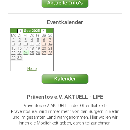
Eventkalender
Sep 2025
Mo
Di
Mi
Do
Fr
Sa
So
1
2
3
4
5
6
7
8
9
10
11
12
13
14
15
16
17
18
19
20
21
22
23
24
25
26
27
28
29
30
Heute
Präventos e.V. AKTUELL - LIFE
Präventos e.V. AKTUELL in der Öffentlichkeit -
Präventos e.V. wird immer mehr von den Bürgern in Berlin
und im gesamten Land wahrgenommen. Hier wollen wir
Ihnen die Möglichkeit geben, daran teilzunehmen.