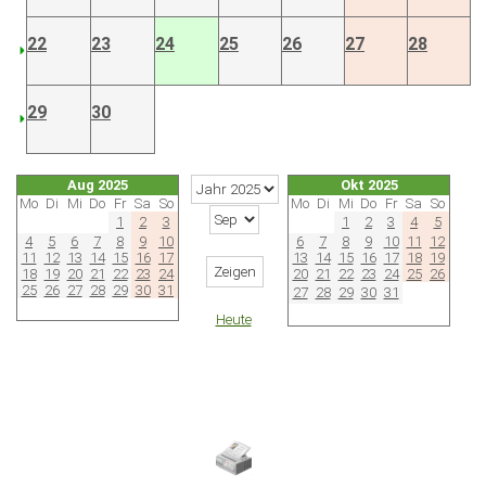
22
23
24
25
26
27
28
29
30
Aug 2025
Okt 2025
Mo
Di
Mi
Do
Fr
Sa
So
Mo
Di
Mi
Do
Fr
Sa
So
1
2
3
1
2
3
4
5
4
5
6
7
8
9
10
6
7
8
9
10
11
12
11
12
13
14
15
16
17
13
14
15
16
17
18
19
18
19
20
21
22
23
24
20
21
22
23
24
25
26
25
26
27
28
29
30
31
27
28
29
30
31
Heute