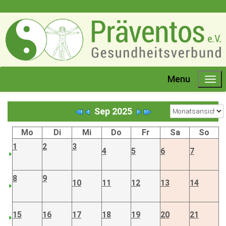
Menu
Sep 2025
Mo
Di
Mi
Do
Fr
Sa
So
1
2
3
4
5
6
7
8
9
10
11
12
13
14
15
16
17
18
19
20
21