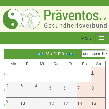
Menu
Mär 2026
Mo
Di
Mi
Do
Fr
Sa
So
1
2
3
4
5
6
7
8
9
10
11
12
13
14
15