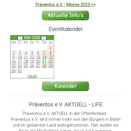
Präventos e.V. - Messe 2023 >>
Eventkalender
Mär 2026
Mo
Di
Mi
Do
Fr
Sa
So
1
2
3
4
5
6
7
8
9
10
11
12
13
14
15
16
17
18
19
20
21
22
23
24
25
26
27
28
29
30
31
Heute
Präventos e.V. AKTUELL - LIFE
Präventos e.V. AKTUELL in der Öffentlichkeit -
Präventos e.V. wird immer mehr von den Bürgern in Berlin
und im gesamten Land wahrgenommen. Hier wollen wir
Ihnen die Möglichkeit geben, daran teilzunehmen.