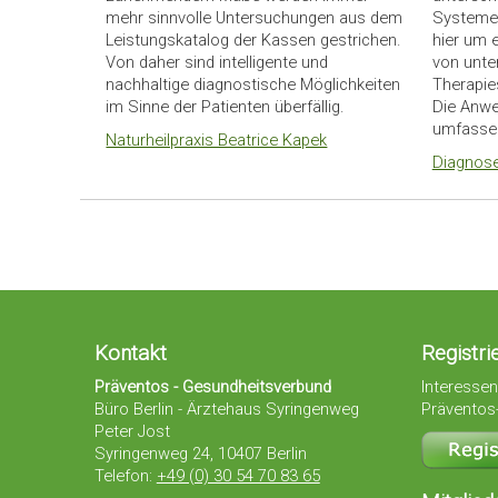
mehr sinnvolle Untersuchungen aus dem
Systeme 
Leistungskatalog der Kassen gestrichen.
hier um 
Von daher sind intelligente und
von unte
nachhaltige diagnostische Möglichkeiten
Therapi
im Sinne der Patienten überfällig.
Die Anwe
umfasse
Naturheilpraxis Beatrice Kapek
Diagnose
Kontakt
Registri
Präventos - Gesundheitsverbund
Interessen
Büro Berlin - Ärztehaus Syringenweg
Präventos-
Peter Jost
Syringenweg 24, 10407 Berlin
Telefon:
+49 (0) 30 54 70 83 65