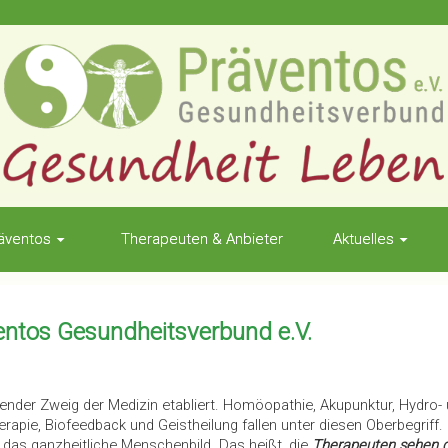
äventos
Therapeuten & Anbieter
Aktuelles
entos Gesundheitsverbund e.V.
mender Zweig der Medizin etabliert. Homöopathie, Akupunktur, Hydro
rapie, Biofeedback und Geistheilung fallen unter diesen Oberbegriff.
t das ganzheitliche Menschenbild. Das heißt, die
Therapeuten sehen di