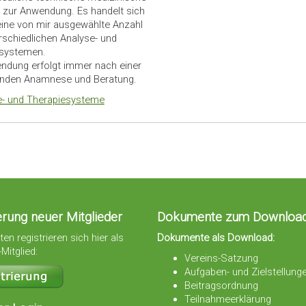
zur Anwendung. Es handelt sich
eine von mir ausgewählte Anzahl
rschiedlichen Analyse- und
esystemen.
ndung erfolgt immer nach einer
nden Anamnese und Beratung.
- und Therapiesysteme
erung neuer Mitglieder
Dokumente zum Downloa
ten registrieren sich hier als
Dokumente als Download:
Mitglied:
Vereins-Satzung
Aufgaben- und Zielstellung
Beitragsordnung
Teilnahmeerklärung