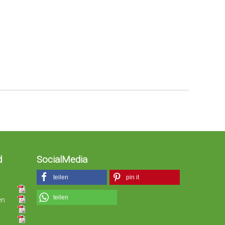
d
SocialMedia
teilen
pin it
teilen
en