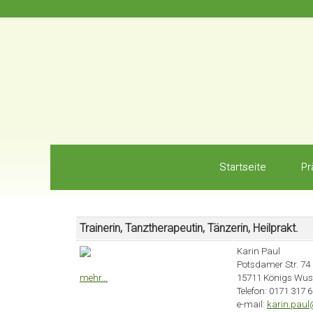
Startseite
Pr
Trainerin, Tanztherapeutin, Tänzerin, Heilprakt.
Karin Paul
Potsdamer Str. 74
mehr...
15711 Königs Wus
Telefon: 0171 317 
e-mail:
karin.pau