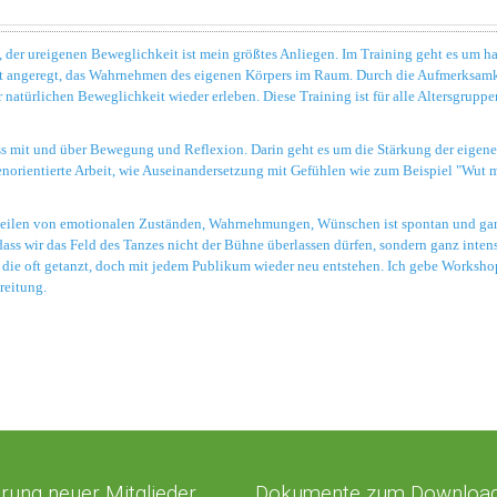
der ureigenen Beweglichkeit ist mein größtes Anliegen. Im Training geht es um hau
it angeregt, das Wahrnehmen des eigenen Körpers im Raum. Durch die Aufmerksamkei
 natürlichen Beweglichkeit wieder erleben. Diese Training ist für alle Altersgruppe
ess mit und über Bewegung und Reflexion. Darin geht es um die Stärkung der eigen
norientierte Arbeit, wie Auseinandersetzung mit Gefühlen wie zum Beispiel "Wut mög
teilen von emotionalen Zuständen, Wahrnehmungen, Wünschen ist spontan und ganz
 dass wir das Feld des Tanzes nicht der Bühne überlassen dürfen, sondern ganz in
, die oft getanzt, doch mit jedem Publikum wieder neu entstehen. Ich gebe Worksho
reitung.
erung neuer Mitglieder
Dokumente zum Downloa