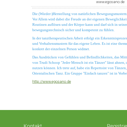
www.egosano.de
Die (Wieder-)Herstellung von natürlichen Bewegungsmustern, 
Vor Allem wird dabei die Freude an der eigenen Beweglichke
Routinen auflösen und der Körper kann und darf sich in seiner
bewegungstechnisch sicher und kompetent zu fühlen.
In der tanztherapeutischen Arbeit erfolgt ein Erkenntnisproz
und Verhaltensmustern für das eigene Leben. Es ist eine theme
konkret der einzelnen Person widmet.
Das Ausdrücken von Gefühlen und Befindlichkeiten, das Mit
von Trudi Schoop "Jeder Mensch ist ein Tänzer" lässt ahnen,
nutzen können. Ich trete auf, habe ein Repertoire von Tänzen
Orientalischen Tanz. Ein Gruppe "Einfach tanzen" ist in Vorbe
http://www.egosano.de
Kontakt
Registri