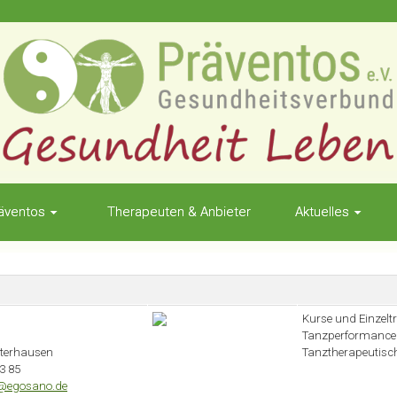
äventos
Therapeuten & Anbieter
Aktuelles
Kurse und Einzeltr
Tanzperformance
terhausen
Tanztherapeutisch
63 85
l@egosano.de