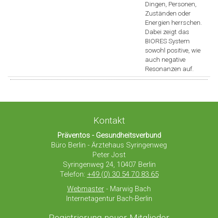
Dingen, Personen,
Zuständen oder
Energien herrschen.
Dabei zeigt das
BIORES System
sowohl positive, wie
auch negative
Resonanzen auf.
Kontakt
Präventos - Gesundheitsverbund
Büro Berlin - Ärztehaus Syringenweg
Peter Jost
Syringenweg 24, 10407 Berlin
Telefon:
+49 (0) 30 54 70 83 65
Webmaster
- Marwig Bach
Internetagentur Bach-Berlin
Registrierung neuer Mitglieder