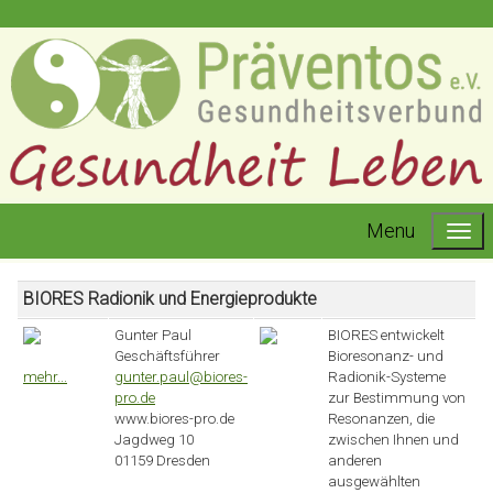
Menu
BIORES Radionik und Energieprodukte
Gunter Paul
BIORES entwickelt
Geschäftsführer
Bioresonanz- und
mehr...
gunter.paul@biores-
Radionik-Systeme
pro.de
zur Bestimmung von
www.biores-pro.de
Resonanzen, die
Jagdweg 10
zwischen Ihnen und
01159 Dresden
anderen
ausgewählten