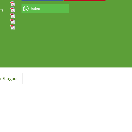
teilen
en
in/Logout