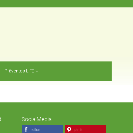
Präventos LIFE
d
SocialMedia
teilen
pin it