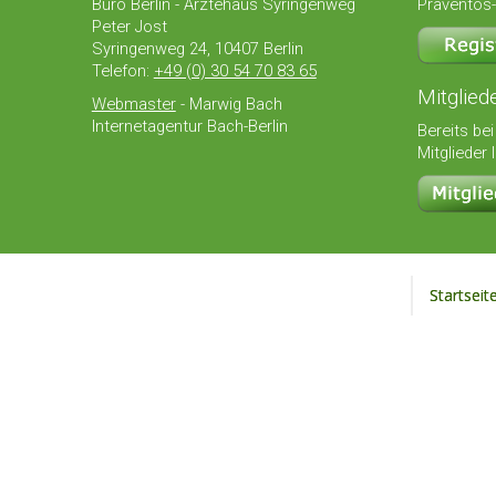
Büro Berlin - Ärztehaus Syringenweg
Präventos-
Peter Jost
Syringenweg 24, 10407 Berlin
Telefon:
+49 (0) 30 54 70 83 65
Mitglied
Webmaster
- Marwig Bach
Internetagentur Bach-Berlin
Bereits bei
Mitglieder 
Startseit