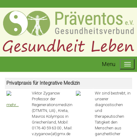
Menu
Privatpraxis für Integrative Medizin
Viktor Zyganow
Wir sind bestrebt, in
Professor der
unserer
mehr...
Regenerationsmedizin
diagnostischen
(DTMITN, UA) , Kreta,
und
Mavros Kolympos in
therapeutischen
Griechenland, Mobil:
Tätigkeit den
0176 40 59 63 00 , Mail:
Menschen aus
v.zyganow(at)gmx.de
ganzheitlicher