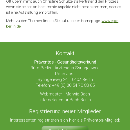
Oft übernimmt auch Christine Schulze stellvertretend den Prozess,
wenn sie selbst an bestimmte Aspekte nicht herankommen, oder es
ist eine Aufstellung empfohlen.
Mehr zu den Themen finden Sie auf unserer Homepage
www.epa-
berlin.de
Kontakt
Präventos - Gesundheitsverbund
Büro Berlin - Ärztehaus Syringenweg
Peter Jost
Syringenweg 24, 10407 Berlin
Telefon:
+49 (0) 30 54 70 83 65
Webmaster
- Marwig Bach
Internetagentur Bach-Berlin
Registrierung neuer Mitglieder
Interessenten registrieren sich hier als Präventos-Mitglied: