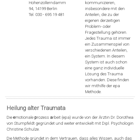
Hohenzollerndamm
kommunizieren,
94, 14199 Berlin
insbesondere mit den
Tel. 030 - 695 19 481
Anteilen, die zu der
eigenen derzeitigen
Problem- oder
Fragestellung gehören.
Jedes Trauma ist immer
ein Zusammenspiel von
verschiedenen Anteilen,
ein System. In diesem
System ist auch schon
eine ganz individuelle
Lösung des Trauma
vorhanden. Diese finden
wir mithilfe der epa
Methode.
Heilung alter Traumata
Die
e
motionale
p
rozess
a
rbeit (epa) wurde von der Ärztin Dr. Dorothea
von Stumpfeldt gegründet und weiter entwickelt mit Dipl. Psychologin
Christine Schulze.
Die Methode gründet in dem Vertrauen, dass alles Wissen, auch das