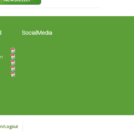
d
SocialMedia
en
in/Logout