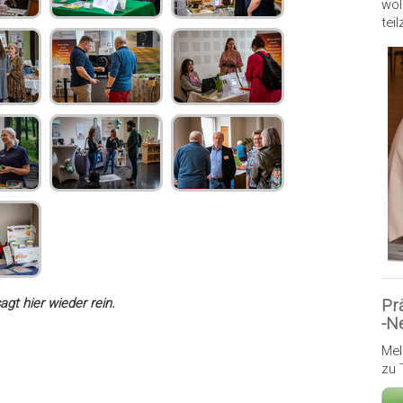
wol
tei
agt hier wieder rein.
Pr
-N
Mel
zu 