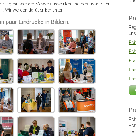
Die
ere Ergebnisse der Messe auswerten und herausarbeiten,
. Wir werden darüber berichten.
Pr
n paar Eindrücke in Bildern.
Reg
uns
Prä
Prä
Prä
Prä
Prä
Pr
Prä
Prä
Ber