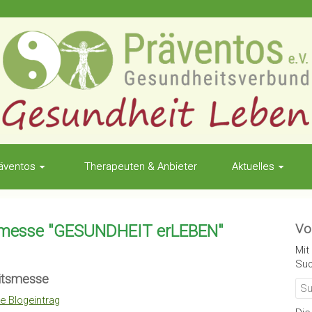
äventos
Therapeuten & Anbieter
Aktuelles
smesse "GESUNDHEIT erLEBEN"
Vo
Mit
Suc
itsmesse
e Blogeintrag