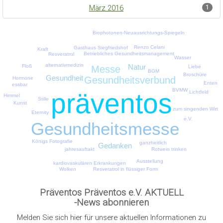
März 2016
1
Biophotonen-Neuausrichtungs-Spiegeln
Renzo Celani
Gasthaus Siegfriedshof
Kraft
Betriebliches Gesundheitsmanagement
Resveratrol
Wasser
alternativmedizin
Natur
Floß
Liebe
Messe
BGM
Broschüre
Gesundheit
Gesundheitsverbund
Hormone
Enten
essbar
BVMW
präventos
Lichtfeld
Himmel
Stille
Kunst
zum singenden Wirt
Eternity
e.V.
Gesundheitsmesse
Königs Fotografie
ganzheitlich
Gedanken
jahresauftakt
Rotwein trinken
Ausstellung
kardiovaskulären Erkrankungen
Resveratrol in flüssiger Form
Wolken
Präventos Präventos e.V. AKTUELL
-News abonnieren
Melden Sie sich hier für unsere aktuellen Informationen zu